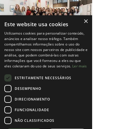
×
Este website usa cookies
Utilizamos cookies para personalizar conteúdo,
anúncios e analisar nosso tráfego. Também
compartilhamos informações sobre o uso do
nosso site com nossos parceiros de publicidade e
análise, que podem combiná-las com outras
informações que você forneceu a eles ou que
eles coletaram do uso de seus serviços.
Ler mais
Informações do evento
ESTRITAMENTE NECESSÁRIOS
28 de Março de 2026
DESEMPENHO
14H - 17H30
DIRECIONAMENTO
Na Hubtekk - Rua Dr. Eduardo
FUNCIONALIDADE
Santos Silva, 261, Fração T;
4200-283
Porto
NÃO CLASSIFICADOS