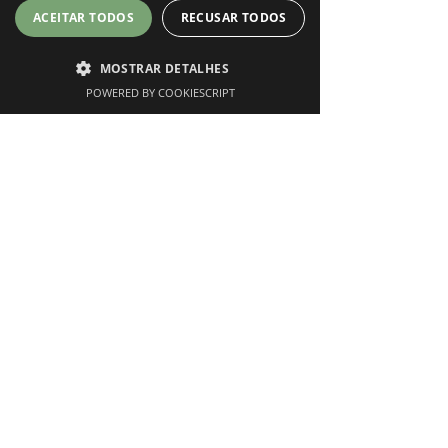
Inscrição Early Bird: 50€
ACEITAR TODOS
RECUSAR TODOS
Inscrição normal: 70€
Inscrição Early bird
MOSTRAR DETALHES
POWERED BY COOKIESCRIPT
Phone
Instagram
Marcar Consulta
BILHETE: "GRUPO DE AMIGAS"
PACK DE 3 INSCRIÇÕES: 120€
PACK 3 AMIGAS
Formadora - Inês Ruivo