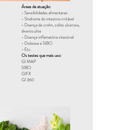
Áreas de atuação:
- Sensibilidades alimentares
- Síndrome do intestino irritável
- Doença de crohn, colite ulcerosa,
diverticulite
- Doença inflamatória intestinal
- Disbiose e SIBO
- Etc.
Os testes que mais uso:
GI MAP
SIBO
GIFX
GI 360