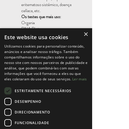
eritematoso sistémico, doença
celíaca, etc.
Os testes que mais uso:
Organix
DNA Diet
×
DNA Health
Este website usa cookies
GI MAP
Utilizamos cookies para personalizar conteúdo,
anúncios e analisar nosso tráfego. Também
compartilhamos informações sobre o uso do
nosso site com nossos parceiros de publicidade e
análise, que podem combiná-las com outras
informações que você forneceu a eles ou que
eles coletaram do uso de seus serviços.
Ler mais
ESTRITAMENTE NECESSÁRIOS
DESEMPENHO
DIRECIONAMENTO
FUNCIONALIDADE