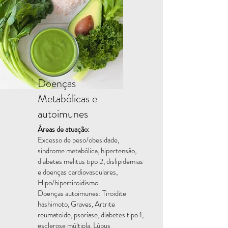
Doenças
Metabólicas e
autoimunes
Áreas de atuação:
Excesso de peso/obesidade,
síndrome metabólica, hipertensão,
diabetes melitus tipo 2, dislipidemias
e doenças cardiovasculares,
Hipo/hipertiroidismo
Doenças autoimunes: Tiroidite
hashimoto, Graves, Artrite
reumatoide, psoríase, diabetes tipo 1,
esclerose múltipla, Lúpus