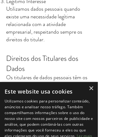
Legítimo Interesse
Utilizamos dados pessoais quando
existe uma necessidade legítima
relacionada com a atividade
empresarial, respeitando sempre os
direitos do titular.
Direitos dos Titulares dos
Dados
Os titulares de dados pessoais têm os
seguintes direitos garantidos pelo
×
Este website usa cookies
RGPD:
Direito de Acesso: Consultar os
Utilizamos cookies para personalizar conteúdo,
dados pessoais armazenados e a
anúncios e analisar nosso tráfego. Também
compartilhamos informações sobre o uso do
finalidade do seu tratamento.
nosso site com nossos parceiros de publicidade e
Direito de Retificação: Corrigir dados
análise, que podem combiná-las com outras
incorretos ou atualizar informações
informações que você forneceu a eles ou que
eles coletaram do uso de seus serviços.
Ler mais