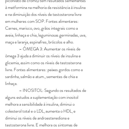
piconilato de cromo) tem resultados semelhantes 
à metformina na melhoria da resistência à insulina 
e na diminuição dos níveis de testosterona livre 
em mulheres com SOP. Fontes alimentares: 
Carnes, marisco, ovo, grãos integrais como a 
aveia, linhaça e chia, leguminosas germinadas, uva, 
maça e laranja, espinafres, brócolos e alho.
                – ÓMEGA 3: Aumentar os níveis de 
ómega 3 ajuda a diminuir os níveis de insulina e 
glicemia, assim como os níveis de testosterona 
livre. Fontes alimentares: peixes gordos como a 
sardinha, salmão e atum., sementes de chia e 
linhaça.
                – INOSITOL: Segundo os resultados de 
alguns estudos a suplementação com inositol 
melhora a sensibilidade à insulina, diminui o 
colesterol total e o LDL, aumenta o HDL, e 
diminui os níveis de androestenediona e 
testosterona livre. E melhora os sintomas de 