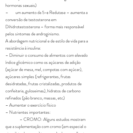
hormonas sexuais)
–        um aumento da 5-α Redutase – aumenta a 
conversão de testosterona em 
Dihidrotestosterona – forma mais responsável 
pelos sintomas de androginismo.
A abordagem nutricional e de estilo de vida para a 
resistência à insulina:
– Diminuir o consumo de alimentos com elevado 
índice glicémico como os açúcares de adição 
(açúcar de mesa, mel, compotas com açúcar), 
açúcares simples (refrigerantes, frutas 
desidratadas, frutas cristalizadas, produtos de 
confeitaria, guloseimas), hidratos de carbono 
refinados (pão branco, massas, etc)
– Aumentar o exercício físico
– Nutrientes importantes:
                – CROMO: Alguns estudos mostram 
que a suplementação com cromo (em especial o 