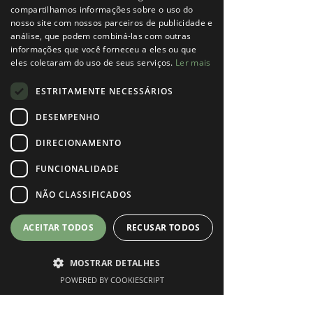
compartilhamos informações sobre o uso do
laranja e abacate.
nosso site com nossos parceiros de publicidade e
       2) 
STRESS OXIDATIVO
análise, que podem combiná-las com outras
O aumento do stress oxidativo nas células é 
informações que você forneceu a eles ou que
causado por um excesso de radicais livres que 
eles coletaram do uso de seus serviços.
Ler mais
causam danos nas células e no DNA. Este 
ESTRITAMENTE NECESSÁRIOS
aumento do stress oxidativo é muito comum nas 
mulheres com SOP, assim como níveis baixos de 
DESEMPENHO
antioxidantes.
DIRECIONAMENTO
Aqui a estratégia vai ser anti-inflamatória e 
aumentar o consumo de nutrientes antioxidantes 
FUNCIONALIDADE
– ver artigo no site sobre antioxidantes.
NÃO CLASSIFICADOS
      3) 
MICROBIOTA INTESTINAL
Estudos mostram uma importante relação entre a 
ACEITAR TODOS
RECUSAR TODOS
microbiota intestinal e a gravidade dos sintomas 
da SOP. Mulheres com SOP tendem a 
apresentar menor quantidade e diversidade de 
MOSTRAR DETALHES
bactérias probióticas. Alguns estudos mostram 
POWERED BY COOKIESCRIPT
Phone
Instagram
Marcar Consulta
ainda uma associação entre as alterações na 