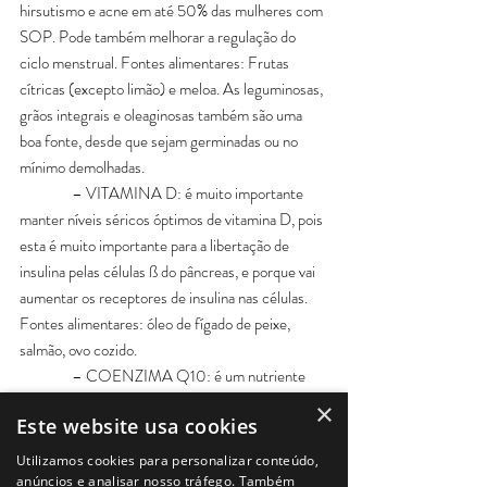
hirsutismo e acne em até 50% das mulheres com 
SOP. Pode também melhorar a regulação do 
ciclo menstrual. Fontes alimentares: Frutas 
cítricas (excepto limão) e meloa. As leguminosas, 
grãos integrais e oleaginosas também são uma 
boa fonte, desde que sejam germinadas ou no 
mínimo demolhadas.
                – VITAMINA D: é muito importante 
manter níveis séricos óptimos de vitamina D, pois 
esta é muito importante para a libertação de 
insulina pelas células ß do pâncreas, e porque vai 
aumentar os receptores de insulina nas células. 
Fontes alimentares: óleo de fígado de peixe, 
salmão, ovo cozido.
                – COENZIMA Q10: é um nutriente 
que geralmente está em défice nas mulheres 
×
Este website usa cookies
com SOP e que têm relação directa com a 
sensibilidade à insulina. Fontes: carnes, atum e 
Utilizamos cookies para personalizar conteúdo,
salmão, nozes e amendoins, brócolos, espinafres, 
anúncios e analisar nosso tráfego. Também