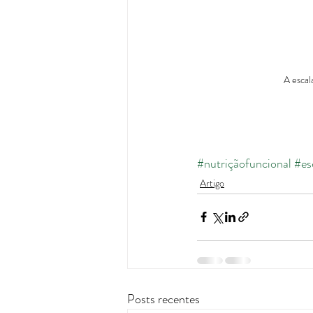
A escal
#nutriçãofuncional
#es
Artigo
Posts recentes