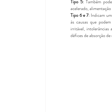
Tipo 5
: Também pode s
acelerado, alimentação 
Tipo 6 e 7
: Indicam um
às causas que podem es
irritável, intolerância
défices de absorção de 