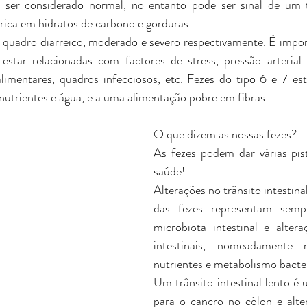
er considerado normal, no entanto pode ser sinal de um trâ
rica em hidratos de carbono e gorduras. 
 quadro diarreico, moderado e severo respectivamente. É import
tar relacionadas com factores de stress, pressão arterial el
s alimentares, quadros infecciosos, etc. Fezes do tipo 6 e 7 est
nutrientes e água, e a uma alimentação pobre em fibras.
O que dizem as nossas fezes?
As fezes podem dar várias pist
saúde!
Alterações no trânsito intestinal
das fezes representam sempr
microbiota intestinal e altera
intestinais, nomeadamente 
nutrientes e metabolismo bacte
Um trânsito intestinal lento é u
para o cancro no cólon e alte