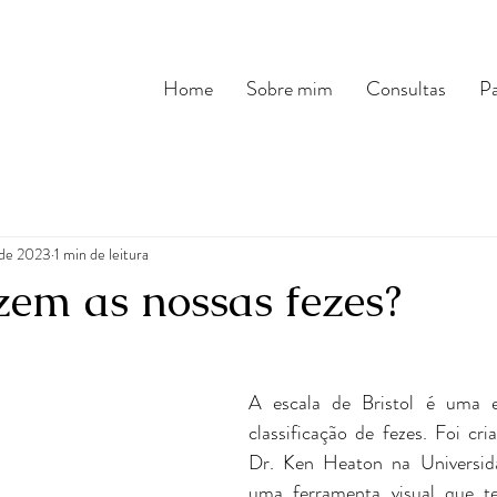
Home
Sobre mim
Consultas
Pa
 de 2023
1 min de leitura
zem as nossas fezes?
A escala de Bristol é uma e
classificação de fezes. Foi cri
Dr. Ken Heaton na Universida
uma ferramenta visual que te