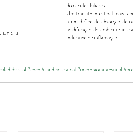
doa ácidos biliares. 
Um trânsito intestinal mais rápi
a um défice de absorção de nu
acidificação do ambiente intest
a de Bristol
indicativo de inflamação. 
caladebristol
#coco
#saudeintestinal
#microbiotaintestinal
#pro