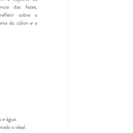
ncia das fezes, 
efletir sobre o 
ema do cólon e o 
s e água.
rado o ideal.