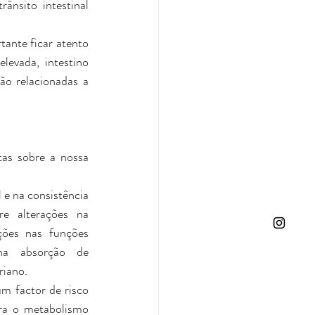
nsito intestinal 
ante ficar atento 
evada, intestino 
ão relacionadas a 
as sobre a nossa 
 e na consistência 
e alterações na 
ções nas funções 
na absorção de 
riano.
m factor de risco 
ra o metabolismo 