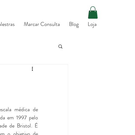
lestras
Marcar Consulta
Blog
Loja
scala médica de 
ada em 1997 pelo  
de de Bristol. É 
m o objetivo de 