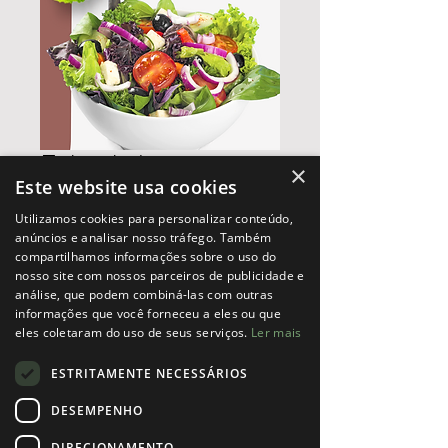
E-book de receitas
×
Este website usa cookies
Quarenta + |
Utilizamos cookies para personalizar conteúdo,
Vitalidade Hormonal
anúncios e analisar nosso tráfego. Também
compartilhamos informações sobre o uso do
Preço
10,00 €
nosso site com nossos parceiros de publicidade e
análise, que podem combiná-las com outras
informações que você forneceu a eles ou que
Adicionar ao carrinho
eles coletaram do uso de seus serviços.
Ler mais
ESTRITAMENTE NECESSÁRIOS
Prepare-se para embarcar numa
jornada culinária que não apenas
DESEMPENHO
alimenta o corpo, mas também
DIRECIONAMENTO