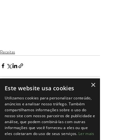
Receitas
×
Este website usa cookies
Utilizamos cookies para personalizar conteúdo,
Posts recentes
Ver tudo
anúncios e analisar nosso tráfego. Também
compartilhamos informações sobre o uso do
nosso site com nossos parceiros de publicidade e
análise, que podem combiná-las com outras
informações que você forneceu a eles ou que
eles coletaram do uso de seus serviços.
Ler mais