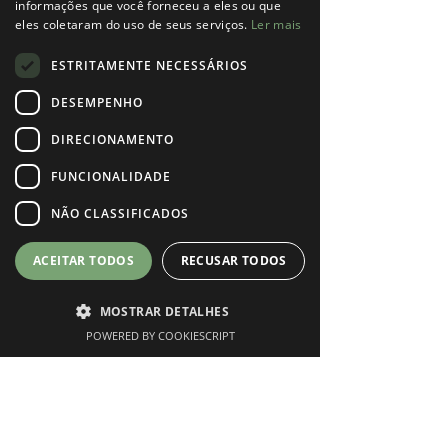
informações que você forneceu a eles ou que
Perfil
eles coletaram do uso de seus serviços.
Ler mais
Data de entrada: 6 de jul. de 2022
ESTRITAMENTE NECESSÁRIOS
DESEMPENHO
DIRECIONAMENTO
Ainda não há nada para
FUNCIONALIDADE
mostrar
NÃO CLASSIFICADOS
Quando esse membro adicionar informações
sobre si mesmo, você as verá aqui.
ACEITAR TODOS
RECUSAR TODOS
MOSTRAR DETALHES
POWERED BY COOKIESCRIPT
Phone
Instagram
Marcar Consulta