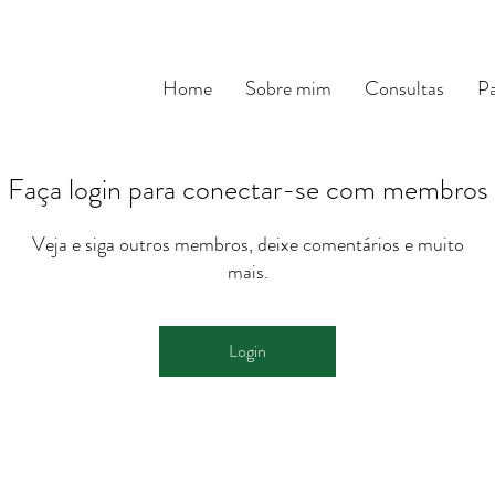
Home
Sobre mim
Consultas
Pa
Faça login para conectar-se com membros
Veja e siga outros membros, deixe comentários e muito
mais.
Login