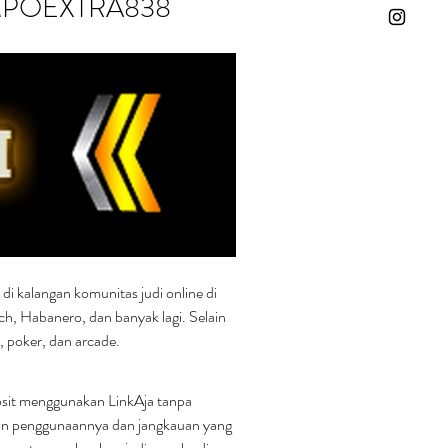
an MPOEXTRA838
i kalangan komunitas judi online di 
h, Habanero, dan banyak lagi. Selain 
 poker, dan arcade.
it menggunakan LinkAja tanpa 
ahan penggunaannya dan jangkauan yang 