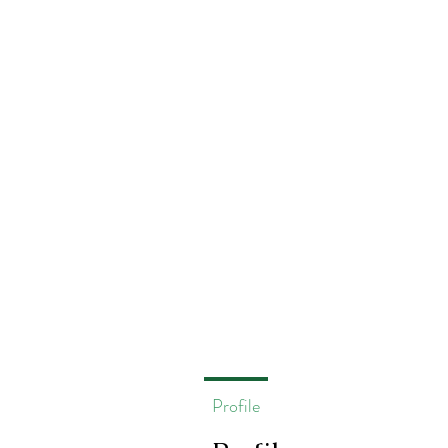
Profile