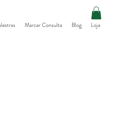
lestras
Marcar Consulta
Blog
Loja