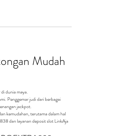
otongan Mudah 
r di dunia maya.
kami. Penggemar judi dari berbagai 
enangan jackpot. 
dan kemudahan, terutama dalam hal 
8 dan layanan deposit slot LinkAja 