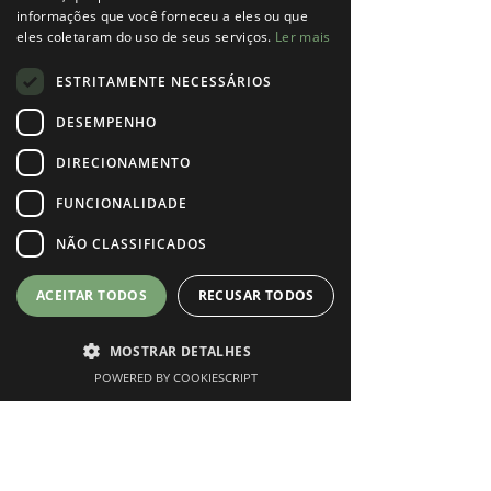
informações que você forneceu a eles ou que
Perfil
eles coletaram do uso de seus serviços.
Ler mais
Data de entrada: 19 de jun. de 2024
ESTRITAMENTE NECESSÁRIOS
Sobre
DESEMPENHO
Online gaming leader The largest in Thailand 
DIRECIONAMENTO
Another website that is supported by 
FUNCIONALIDADE
Organizations around the world 
mgwin88vip
 fun gaming websites. With many 
NÃO CLASSIFICADOS
rewards Another special bonus is available 
with a team of over 100 people available 
ACEITAR TODOS
RECUSAR TODOS
today.
MOSTRAR DETALHES
POWERED BY COOKIESCRIPT
Phone
Instagram
Marcar Consulta