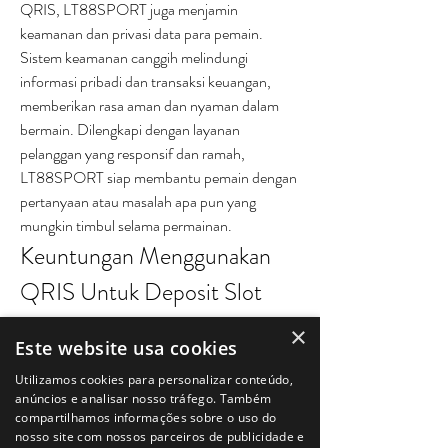
QRIS, LT88SPORT juga menjamin 
keamanan dan privasi data para pemain.
Sistem keamanan canggih melindungi 
informasi pribadi dan transaksi keuangan, 
memberikan rasa aman dan nyaman dalam 
bermain. Dilengkapi dengan layanan 
pelanggan yang responsif dan ramah, 
LT88SPORT siap membantu pemain dengan 
pertanyaan atau masalah apa pun yang 
mungkin timbul selama permainan.
Keuntungan Menggunakan 
QRIS Untuk Deposit Slot 
Online
×
Este website usa cookies
Ada beberapa keuntungan 
menggunakan QRIS untuk deposit slot 
Utilizamos cookies para personalizar conteúdo,
anúncios e analisar nosso tráfego. Também
online:
compartilhamos informações sobre o uso do
Kemudahan dan Kecepatan QRIS 
nosso site com nossos parceiros de publicidade e