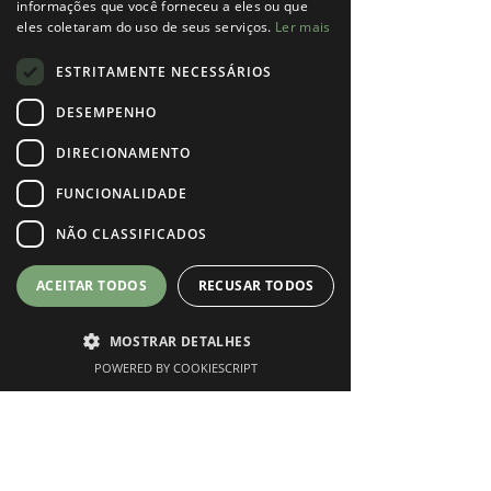
informações que você forneceu a eles ou que
Perfil
eles coletaram do uso de seus serviços.
Ler mais
Data de entrada: 7 de jun. de 2022
ESTRITAMENTE NECESSÁRIOS
DESEMPENHO
DIRECIONAMENTO
Ainda não há nada para
FUNCIONALIDADE
mostrar
NÃO CLASSIFICADOS
Quando esse membro adicionar informações
sobre si mesmo, você as verá aqui.
ACEITAR TODOS
RECUSAR TODOS
MOSTRAR DETALHES
POWERED BY COOKIESCRIPT
Phone
Instagram
Marcar Consulta