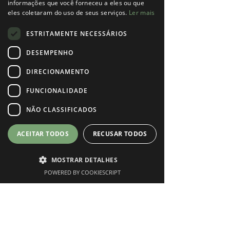
informações que você forneceu a eles ou que
Perfil
eles coletaram do uso de seus serviços.
Ler mais
Data de entrada: 9 de mar. de 2025
ESTRITAMENTE NECESSÁRIOS
DESEMPENHO
DIRECIONAMENTO
Ainda não há nada para
FUNCIONALIDADE
mostrar
NÃO CLASSIFICADOS
Quando esse membro adicionar informações
sobre si mesmo, você as verá aqui.
ACEITAR TODOS
RECUSAR TODOS
MOSTRAR DETALHES
POWERED BY COOKIESCRIPT
Phone
Instagram
Marcar Consulta